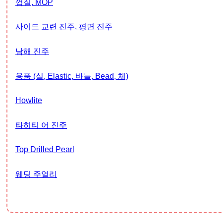
껍질, MOP
사이드 교련 진주, 평면 진주
남해 진주
용품 (실, Elastic, 바늘, Bead, 체)
Howlite
타히티 어 진주
Top Drilled Pearl
웨딩 주얼리