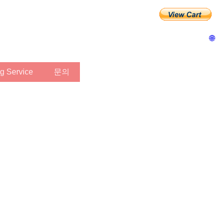
🌐
ing Service
문의