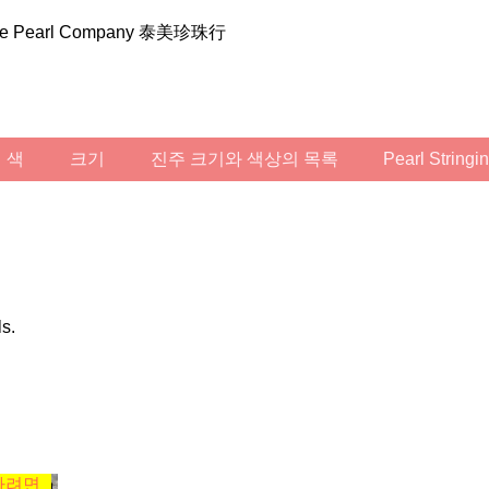
ilee Pearl Company 泰美珍珠行
색
크기
진주 크기와 색상의 목록
Pearl String
ls.
하려면