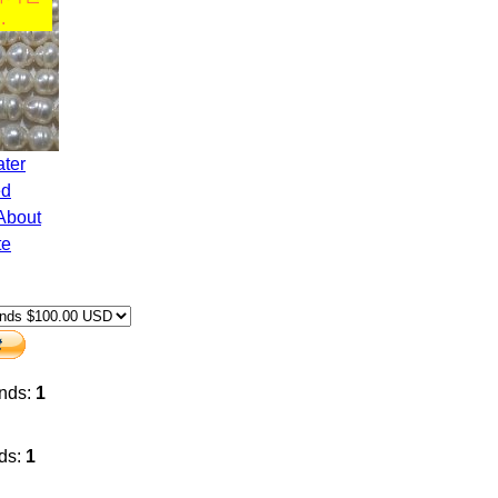
.
ed
About
te
ands:
1
nds:
1