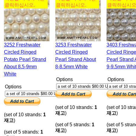
클릭하십시오.
클릭하십시오.
클릭하십시오
3252 Freshwater
3253 Freshwater
3403 Freshwater
Circled Ringed
Circled Ringed
Circled Ring
Potato Pearl Strand
Pearl Strand About
Pearl Strand 
About 8.5-9mm
8-8.5mm White
9-9.5mm Whi
White
Options
Options
Options
(set of 10 strands:
1
(set of 10 str
재고
)
재고
)
(set of 10 strands:
1
재고
)
(set of 5 strands:
1
(set of 5 stra
재고
)
재고
)
(set of 5 strands:
1