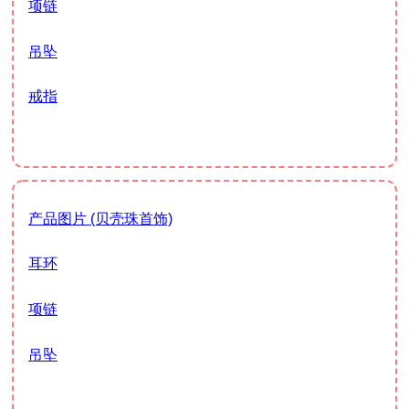
项链
吊坠
戒指
产品图片 (贝壳珠首饰)
耳环
项链
吊坠