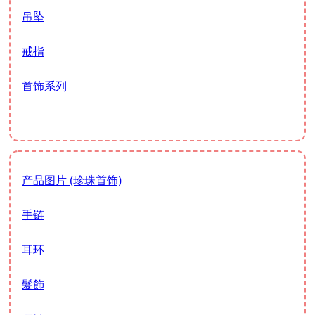
吊坠
戒指
首饰系列
产品图片 (珍珠首饰)
手链
耳环
髮飾