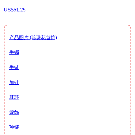
US$51.25
产品图片 (珍珠花首饰)
手镯
手链
胸针
耳环
髮飾
项链