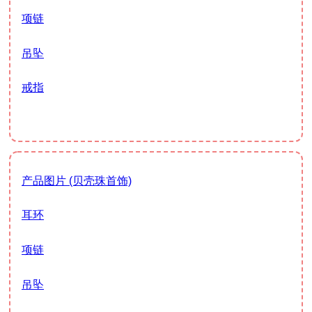
项链
吊坠
戒指
产品图片 (贝壳珠首饰)
耳环
项链
吊坠