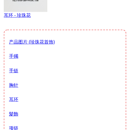
耳环 - 珍珠花
产品图片 (珍珠花首饰)
手镯
手链
胸针
耳环
髮飾
项链