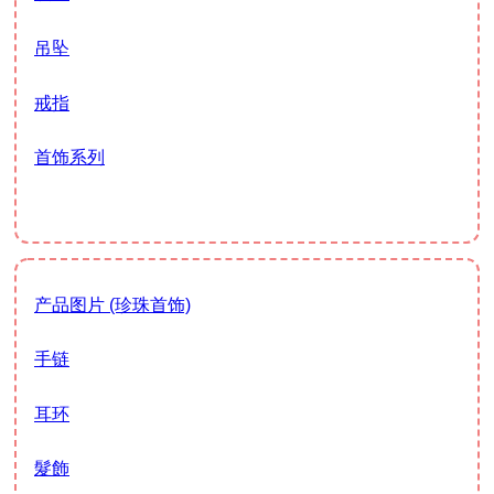
吊坠
戒指
首饰系列
产品图片 (珍珠首饰)
手链
耳环
髮飾