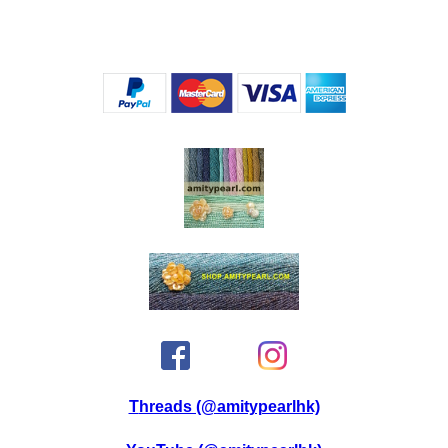
Threads (@amitypearlhk)