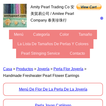
Amity Pearl Trading Co 安
美貿易公司 / Amilee Pearl
🌐
Company 泰美珍珠行
Menú
Categoría
Color
Tamaño
La Lista De Tamaños De Perlas Y Colores
Pearl Stringing Service
Contacto
Casa
>
Productos
>
Joyería
>
Perla Flor Joyería
>
Handmade Freshwater Pearl Flower Earrings
Menú De Flor De La Perla De La Joyería
Perla Joyas Catálogo