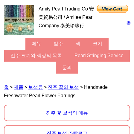
Amity Pearl Trading Co 安
美貿易公司 / Amilee Pearl
🌐
Company 泰美珍珠行
메뉴
범주
색
크기
진주 크기와 색상의 목록
Pearl Stringing Service
문의
홈
>
제품
>
보석류
>
진주 꽃의 보석
> Handmade
Freshwater Pearl Flower Earrings
진주 꽃 보석의 메뉴
진주 보석 카탈로그