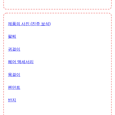
제품의 사진 (진주 보석)
팔찌
귀걸이
헤어 액세서리
목걸이
펜던트
반지