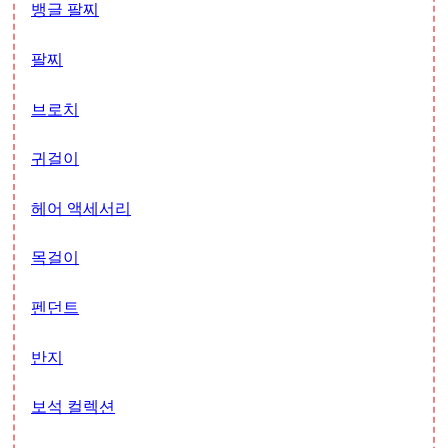
뱅글 팔찌
팔찌
브로치
귀걸이
헤어 액세서리
목걸이
펜던트
반지
보석 컬렉션