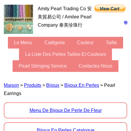
Amity Pearl Trading Co 安
美貿易公司 / Amilee Pearl
🌐
Company 泰美珍珠行
Le Menu
Catégorie
Couleur
Taille
La Liste Des Perles Tailles Et Couleurs
Pearl Stringing Service
Contactez-Nous
Maison
>
Produits
>
Bijoux
>
Bijoux En Perles
> Pearl
Earrings
Menu De Bijoux De Perle De Fleur
Bijoux En Perles Catalogue