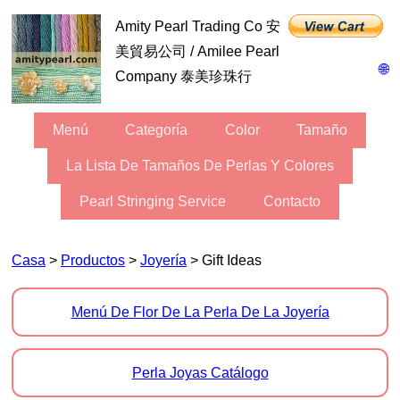
Amity Pearl Trading Co 安
美貿易公司 / Amilee Pearl
🌐
Company 泰美珍珠行
Menú
Categoría
Color
Tamaño
La Lista De Tamaños De Perlas Y Colores
Pearl Stringing Service
Contacto
Casa
>
Productos
>
Joyería
> Gift Ideas
Menú De Flor De La Perla De La Joyería
Perla Joyas Catálogo