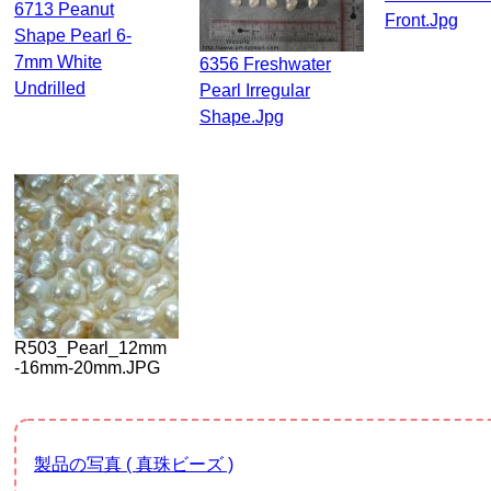
6713 Peanut
Front.jpg
Shape Pearl 6-
7mm White
6356 Freshwater
Undrilled
Pearl Irregular
Shape.jpg
R503_Pearl_12mm
-16mm-20mm.JPG
製品の写真 ( 真珠ビーズ )