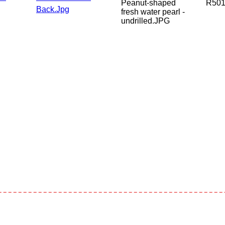
Peanut-shaped
R50
Back.jpg
fresh water pearl -
undrilled.JPG