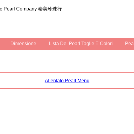
ilee Pearl Company 泰美珍珠行
Dimensione
Lista Dei Pearl Taglie E Colori
Pe
Allentato Pearl Menu