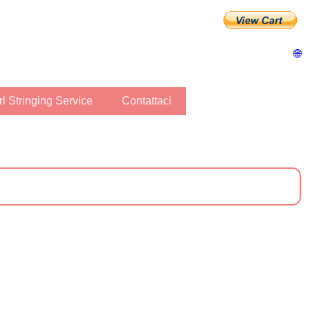
🌐
arl Stringing Service
Contattaci