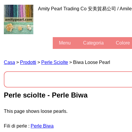
Amity Pearl Trading Co 安美貿易公司 / Am
Menu
Categoria
Colore
Casa
>
Prodotti
>
Perle Sciolte
> Biwa Loose Pearl
Perle sciolte - Perle Biwa
This page shows loose pearls.
fili di perle :
Perle Biwa