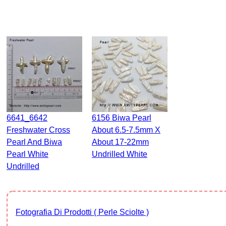
6641_6642
6156 Biwa Pearl
Freshwater Cross
About 6.5-7.5mm X
Pearl And Biwa
About 17-22mm
Pearl White
Undrilled White
Undrilled
Fotografia Di Prodotti ( Perle Sciolte )