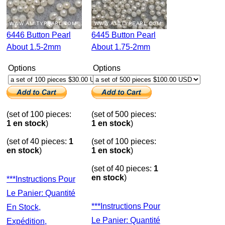
6446 Button Pearl
6445 Button Pearl
About 1.5-2mm
About 1.75-2mm
Options
Options
(set of 100 pieces:
(set of 500 pieces:
1 en stock
)
1 en stock
)
(set of 40 pieces:
1
(set of 100 pieces:
en stock
)
1 en stock
)
(set of 40 pieces:
1
en stock
)
***Instructions Pour
Le Panier: Quantité
***Instructions Pour
En Stock,
Le Panier: Quantité
Expédition,