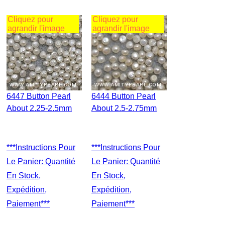
Cliquez pour
Cliquez pour
agrandir l'image
agrandir l'image
6447 Button Pearl
6444 Button Pearl
About 2.25-2.5mm
About 2.5-2.75mm
***Instructions Pour
***Instructions Pour
Le Panier: Quantité
Le Panier: Quantité
En Stock,
En Stock,
Expédition,
Expédition,
Paiement***
Paiement***