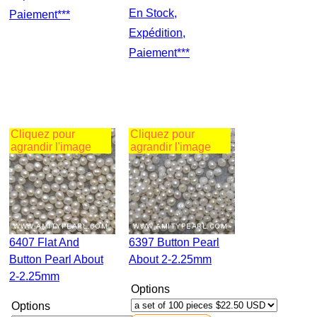
En Stock,
Paiement***
Expédition,
Paiement***
Cliquez pour
Cliquez pour
agrandir l'image
agrandir l'image
6407 Flat And
6397 Button Pearl
Button Pearl About
About 2-2.25mm
2-2.25mm
Options
Options