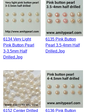
6134 Very Light
6135 Pink Button
Pink Button Pearl
Pearl 3.5-4mm Half
3-3.5mm Half
Drilled.jpg
Drilled.jpg
6152 Center Drilled
6136 Pink Button