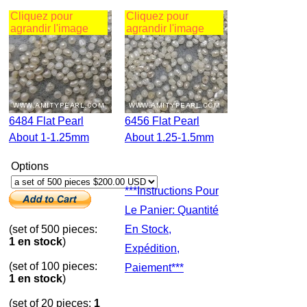
Cliquez pour
Cliquez pour
agrandir l'image
agrandir l'image
6484 Flat Pearl
6456 Flat Pearl
About 1-1.25mm
About 1.25-1.5mm
Options
***Instructions Pour
Le Panier: Quantité
(set of 500 pieces:
En Stock,
1 en stock
)
Expédition,
(set of 100 pieces:
Paiement***
1 en stock
)
(set of 20 pieces:
1