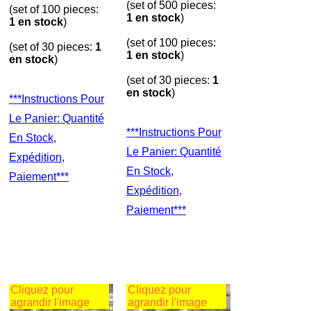
(set of 500 pieces:
(set of 100 pieces:
1 en stock
)
1 en stock
)
(set of 100 pieces:
(set of 30 pieces:
1
1 en stock
)
en stock
)
(set of 30 pieces:
1
en stock
)
***Instructions Pour
Le Panier: Quantité
***Instructions Pour
En Stock,
Le Panier: Quantité
Expédition,
En Stock,
Paiement***
Expédition,
Paiement***
Cliquez pour
Cliquez pour
agrandir l'image
agrandir l'image