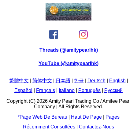
Threads (@amitypearlhk)
YouTube (@amitypearlhk)
繁體中文
|
简体中文
|
日本語
|
한글
|
Deutsch
|
English
|
Español
|
Français
|
Italiano
|
Português
|
Pусский
Copyright (C) 2026 Amity Pearl Trading Co / Amilee Pearl
Company | All Rights Reserved.
*page Web De Bureau
|
Haut De Page
|
Pages
Récemment Consultées
|
Contactez-Nous