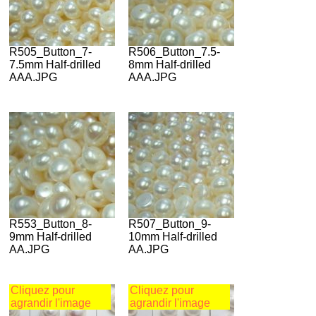
R505_Button_7-
R506_Button_7.5-
7.5mm Half-drilled
8mm Half-drilled
AAA.JPG
AAA.JPG
R553_Button_8-
R507_Button_9-
9mm Half-drilled
10mm Half-drilled
AA.JPG
AA.JPG
Cliquez pour
Cliquez pour
agrandir l'image
agrandir l'image