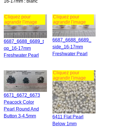
16-17mm : blanc
Cliquez pour
Cliquez pour
agrandir l'image
agrandir l'image
6687_6688_6689_
6687_6688_6689_t
Side_16-17mm
Op_16-17mm
Freshwater Pearl
Freshwater Pearl
Cliquez pour
agrandir l'image
6671_6672_6673
Peacock Color
Pearl Round And
Button 3-4.5mm
6411 Flat Pearl
Below 1mm