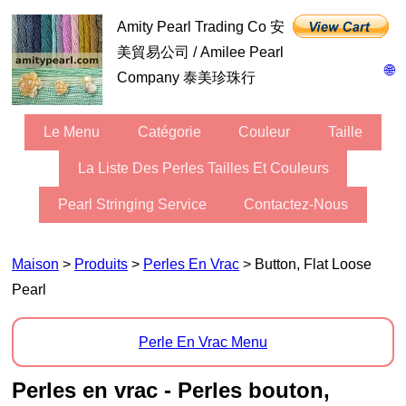
Amity Pearl Trading Co 安
美貿易公司 / Amilee Pearl
🌐
Company 泰美珍珠行
Le Menu
Catégorie
Couleur
Taille
La Liste Des Perles Tailles Et Couleurs
Pearl Stringing Service
Contactez-Nous
Maison
>
Produits
>
Perles En Vrac
> Button, Flat Loose
Pearl
Perle En Vrac Menu
Perles en vrac - Perles bouton,