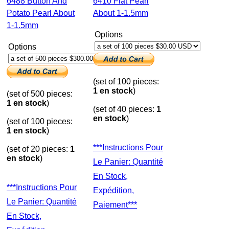
6488 Button And
6410 Flat Pearl
Potato Pearl About
About 1-1.5mm
1-1.5mm
Options
Options
(set of 100 pieces:
1 en stock
)
(set of 500 pieces:
1 en stock
)
(set of 40 pieces:
1
en stock
)
(set of 100 pieces:
1 en stock
)
***Instructions Pour
(set of 20 pieces:
1
en stock
)
Le Panier: Quantité
En Stock,
***Instructions Pour
Expédition,
Le Panier: Quantité
Paiement***
En Stock,