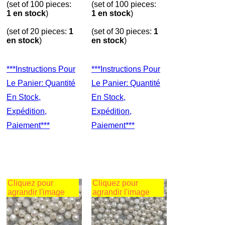
(set of 100 pieces:
(set of 100 pieces:
1 en stock
)
1 en stock
)
(set of 20 pieces:
1
(set of 30 pieces:
1
en stock
)
en stock
)
***Instructions Pour
***Instructions Pour
Le Panier: Quantité
Le Panier: Quantité
En Stock,
En Stock,
Expédition,
Expédition,
Paiement***
Paiement***
Cliquez pour
Cliquez pour
agrandir l'image
agrandir l'image