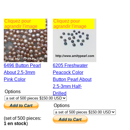
Cliquez pour
Cliquez pour
agrandir l'image
agrandir l'image
6496 Button Pearl
6205 Freshwater
About 2.5-3mm
Peacock Color
Pink Color
Button Pearl About
2.5-3mm Half-
Options
Drilled
Options
(set of 500 pieces:
1 en stock
)