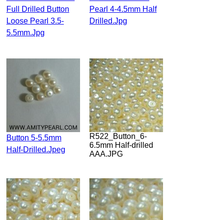
Full Drilled Button
Pearl 4-4.5mm Half
Loose Pearl 3.5-
Drilled.jpg
5.5mm.jpg
R522_Button_6-
Button 5-5.5mm
6.5mm Half-drilled
Half-Drilled.jpeg
AAA.JPG