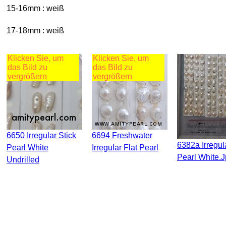
15-16mm : weiß
17-18mm : weiß
Klicken Sie, um
Klicken Sie, um
das Bild zu
das Bild zu
vergrößern
vergrößern
6650 Irregular Stick
6694 Freshwater
6382a Irregular Flat
Pearl White
Irregular Flat Pearl
Pearl White.
Undrilled