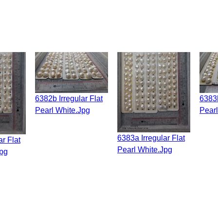
6382b Irregular Flat
6383b Irregular Flat
Pearl White.jpg
Pearl
6383a Irregular Flat
Pearl White.jpg
jpg