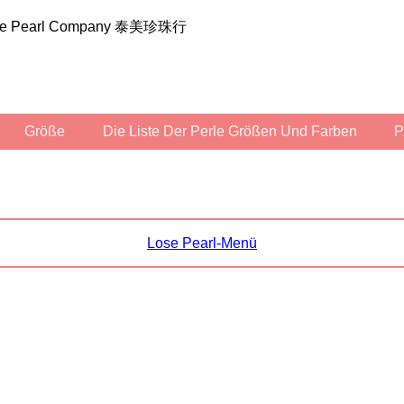
ilee Pearl Company 泰美珍珠行
Größe
Die Liste Der Perle Größen Und Farben
Lose Pearl-Menü