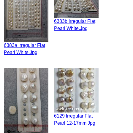
6383b Irregular Flat
Pearl White.jpg
6383a Irregular Flat
Pearl White.jpg
6129 Irregular Flat
Pearl 12-17mm.jpg