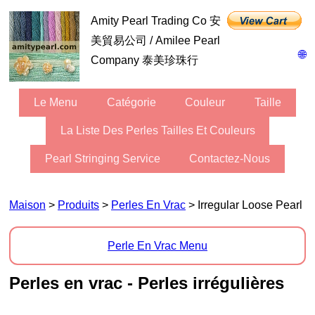
Amity Pearl Trading Co 安
美貿易公司 / Amilee Pearl
🌐
Company 泰美珍珠行
Le Menu
Catégorie
Couleur
Taille
La Liste Des Perles Tailles Et Couleurs
Pearl Stringing Service
Contactez-Nous
Maison
>
Produits
>
Perles En Vrac
> Irregular Loose Pearl
Perle En Vrac Menu
Perles en vrac - Perles irrégulières