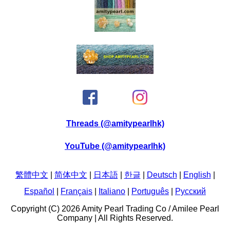
Threads (@amitypearlhk)
YouTube (@amitypearlhk)
繁體中文
|
简体中文
|
日本語
|
한글
|
Deutsch
|
English
|
Español
|
Français
|
Italiano
|
Português
|
Pусский
Copyright (C) 2026 Amity Pearl Trading Co / Amilee Pearl
Company | All Rights Reserved.