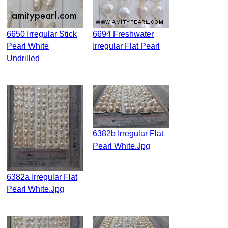
6650 Irregular Stick
6694 Freshwater
Pearl White
Irregular Flat Pearl
Undrilled
6382b Irregular Flat
Pearl White.jpg
6382a Irregular Flat
Pearl White.jpg