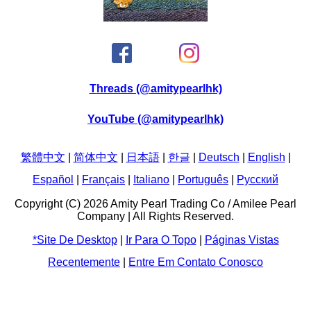
Threads (@amitypearlhk)
YouTube (@amitypearlhk)
繁體中文
|
简体中文
|
日本語
|
한글
|
Deutsch
|
English
|
Español
|
Français
|
Italiano
|
Português
|
Pусский
Copyright (C) 2026 Amity Pearl Trading Co / Amilee Pearl
Company | All Rights Reserved.
*site De Desktop
|
Ir Para O Topo
|
Páginas Vistas
Recentemente
|
Entre Em Contato Conosco