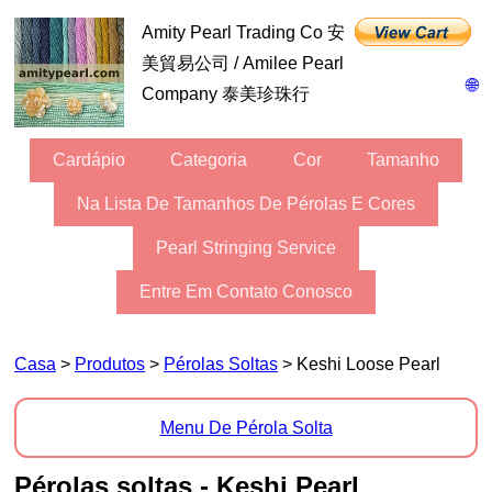
Amity Pearl Trading Co 安
美貿易公司 / Amilee Pearl
🌐
Company 泰美珍珠行
Cardápio
Categoria
Cor
Tamanho
Na Lista De Tamanhos De Pérolas E Cores
Pearl Stringing Service
Entre Em Contato Conosco
Casa
>
Produtos
>
Pérolas Soltas
> Keshi Loose Pearl
Menu De Pérola Solta
Pérolas soltas - Keshi Pearl