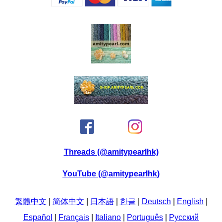
Threads (@amitypearlhk)
YouTube (@amitypearlhk)
繁體中文
|
简体中文
|
日本語
|
한글
|
Deutsch
|
English
|
Español
|
Français
|
Italiano
|
Português
|
Pусский