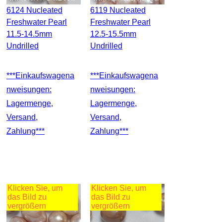
6124 Nucleated
6119 Nucleated
Freshwater Pearl
Freshwater Pearl
11.5-14.5mm
12.5-15.5mm
Undrilled
Undrilled
***Einkaufswagena
***Einkaufswagena
Nweisungen:
Nweisungen:
Lagermenge,
Lagermenge,
Versand,
Versand,
Zahlung***
Zahlung***
Klicken Sie, um
Klicken Sie, um
das Bild zu
das Bild zu
vergrößern
vergrößern