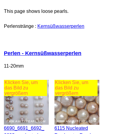
This page shows loose pearls.
Perlenstränge :
Kernsüßwasserperlen
Perlen - Kernsüßwasserperlen
11-20mm
Klicken Sie, um
Klicken Sie, um
das Bild zu
das Bild zu
vergrößern
vergrößern
6690_6691_6692_
6115 Nucleated