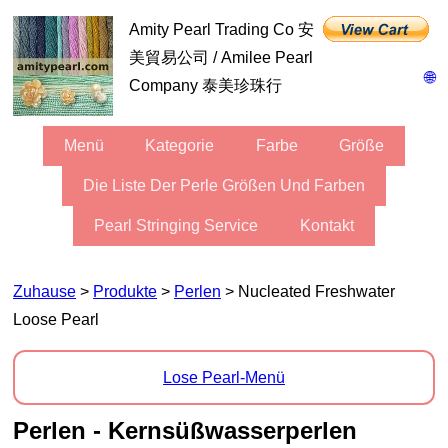
Amity Pearl Trading Co 安
美貿易公司 / Amilee Pearl
🌐
Company 泰美珍珠行
Menü
Kategorie
Farbe
Größe
Die Liste Der Perle Größen Und Farben
Pearl Stringing Service
Kontakt
Zuhause
>
Produkte
>
Perlen
> Nucleated Freshwater
Loose Pearl
Lose Pearl-Menü
Perlen - Kernsüßwasserperlen