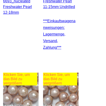
6693_nucleated
Freshwater Pearl
Freshwater Pearl
11-15mm Undrilled
12-18mm
***Einkaufswagena
Nweisungen:
Lagermenge,
Versand,
Zahlung***
Klicken Sie, um
Klicken Sie, um
das Bild zu
das Bild zu
vergrößern
vergrößern