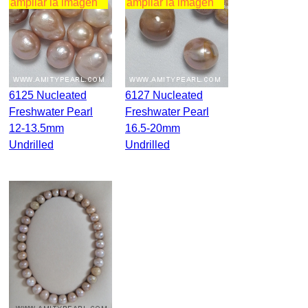
ampliar la imagen
ampliar la imagen
6125 Nucleated
6127 Nucleated
Freshwater Pearl
Freshwater Pearl
12-13.5mm
16.5-20mm
Undrilled
Undrilled