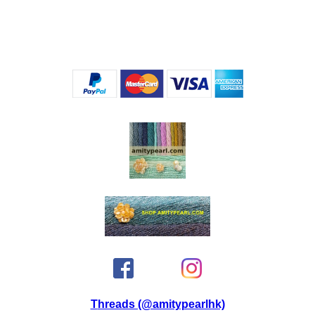
Threads (@amitypearlhk)