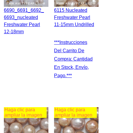
6690_6691_6692_
6115 Nucleated
6693_nucleated
Freshwater Pearl
Freshwater Pearl
11-15mm Undrilled
12-18mm
***Instrucciones
Del Carrito De
Compra: Cantidad
En Stock, Envío,
Pago.***
Haga clic para
Haga clic para
ampliar la imagen
ampliar la imagen