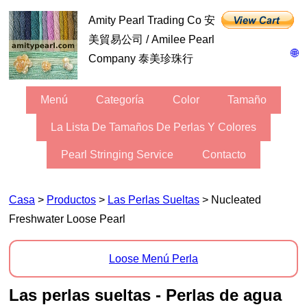
Amity Pearl Trading Co 安
美貿易公司 / Amilee Pearl
🌐
Company 泰美珍珠行
Menú
Categoría
Color
Tamaño
La Lista De Tamaños De Perlas Y Colores
Pearl Stringing Service
Contacto
Casa
>
Productos
>
Las Perlas Sueltas
> Nucleated
Freshwater Loose Pearl
Loose Menú Perla
Las perlas sueltas - Perlas de agua