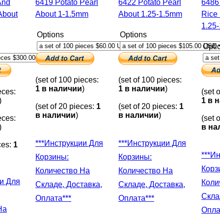
6419 Potato Pearl
6422 Potato Pearl
6486 Potato And
About
About 1-1.5mm
About 1.25-1.5mm
Rice 
1.25
Options
Options
Opti
(set of 100 pieces:
(set of 100 pieces:
1 в наличии
)
1 в наличии
)
eces:
(set 
)
1 в 
(set of 20 pieces:
1
(set of 20 pieces:
1
в наличии
)
в наличии
)
eces:
(set 
)
в на
***Инструкции Для
***Инструкции Для
ces:
1
***Инструкции Для
Корзины:
Корзины:
Корз
Количество На
Количество На
Коли
Складе, Доставка,
Складе, Доставка,
Скла
Оплата***
Оплата***
На
Опла