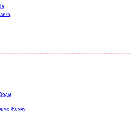
На
авка,
 Воды
Форме Жемчуг