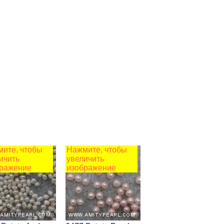
ите, чтобы
Нажмите, чтобы
ичить
увеличить
ражение
изображение