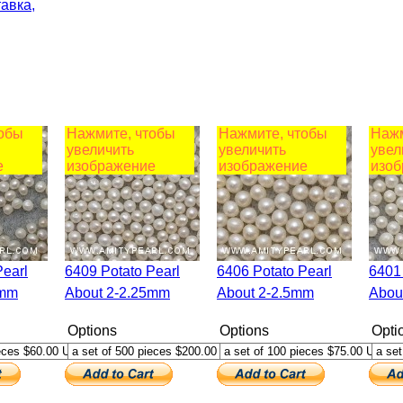
авка,
тобы
Нажмите, чтобы
Нажмите, чтобы
Нажм
увеличить
увеличить
увел
е
изображение
изображение
изоб
6409 Potato Pearl
6406 Potato Pearl
6401 Potato Pearl
2mm
About 2-2.25mm
About 2-2.5mm
Abou
Options
Options
Opti