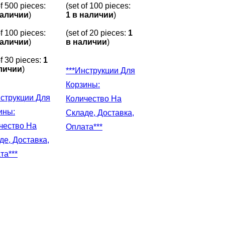
of 500 pieces:
(set of 100 pieces:
наличии
)
1 в наличии
)
of 100 pieces:
(set of 20 pieces:
1
наличии
)
в наличии
)
of 30 pieces:
1
личии
)
***Инструкции Для
Корзины:
Количество На
ины:
Складе, Доставка,
чество На
Оплата***
де, Доставка,
та***