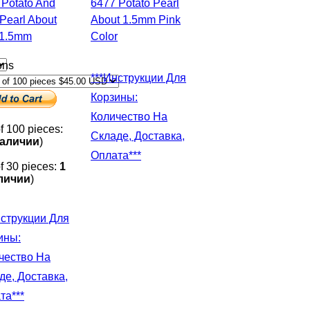
6477 Potato Pearl
Pearl About
About 1.5mm Pink
-1.5mm
Color
ons
***Инструкции Для
Корзины:
Количество На
of 100 pieces:
Складе, Доставка,
наличии
)
Оплата***
of 30 pieces:
1
личии
)
ины:
чество На
де, Доставка,
та***