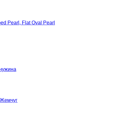
d Pearl, Flat Oval Pearl
мчужина
 Жемчуг