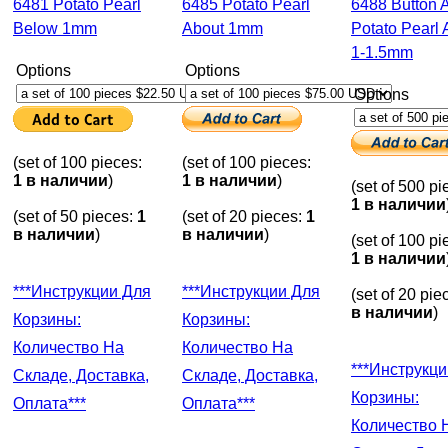
6481 Potato Pearl
6485 Potato Pearl
6488 Button And
Below 1mm
About 1mm
Potato Pearl 
1-1.5mm
Options
Options
Options
(set of 100 pieces:
(set of 100 pieces:
1 в наличии
)
1 в наличии
)
(set of 500 pi
1 в наличии
(set of 50 pieces:
1
(set of 20 pieces:
1
в наличии
)
в наличии
)
(set of 100 pi
1 в наличии
***Инструкции Для
***Инструкции Для
(set of 20 pie
в наличии
)
Корзины:
Корзины:
Количество На
Количество На
***Инструкции Для
Складе, Доставка,
Складе, Доставка,
Корзины:
Оплата***
Оплата***
Количество 