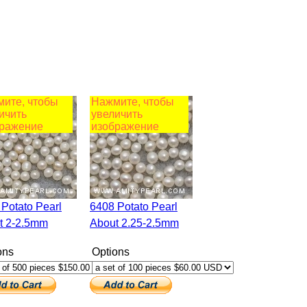
ите, чтобы
Нажмите, чтобы
ичить
увеличить
ражение
изображение
6408 Potato Pearl
t 2-2.5mm
About 2.25-2.5mm
ons
Options