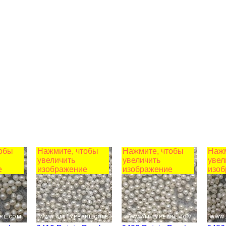
тобы
Нажмите, чтобы
Нажмите, чтобы
Нажм
увеличить
увеличить
увел
е
изображение
изображение
изоб