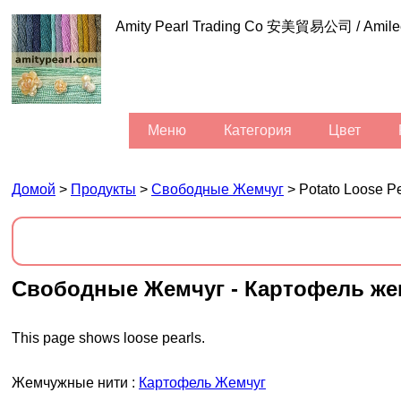
Amity Pearl Trading Co 安美貿易公司 / Am
Меню
Категория
Цвет
Домой
>
Продукты
>
Свободные Жемчуг
> Potato Loose Pe
Свободные Жемчуг - Картофель же
This page shows loose pearls.
Жемчужные нити :
Картофель Жемчуг