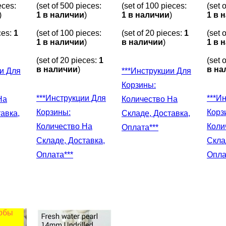
eces:
(set of 500 pieces:
(set of 100 pieces:
(set 
)
1 в наличии
)
1 в наличии
)
1 в 
ces:
1
(set of 100 pieces:
(set of 20 pieces:
1
(set 
1 в наличии
)
в наличии
)
1 в 
(set of 20 pieces:
1
(set 
в наличии
)
в на
***Инструкции Для
Корзины:
***Инструкции Для
***Инструкции Для
На
Количество На
Корзины:
Корз
авка,
Складе, Доставка,
Количество На
Коли
Оплата***
Складе, Доставка,
Скла
Оплата***
Опла
тобы