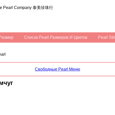
ilee Pearl Company 泰美珍珠行
Размер
Список Pearl Размеров И Цветов
Pearl St
arl
Свободные Pearl Меню
мчуг