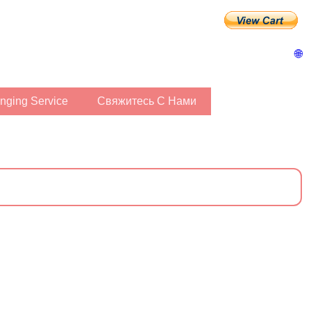
🌐
ringing Service
Свяжитесь С Нами