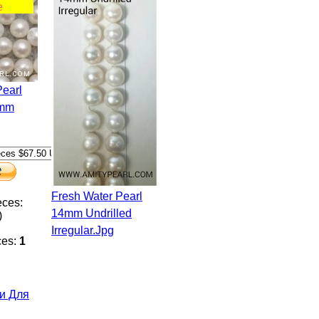
е
3mm
Fresh Water Pearl
eces:
14mm Undrilled
)
Irregular.jpg
ces:
1