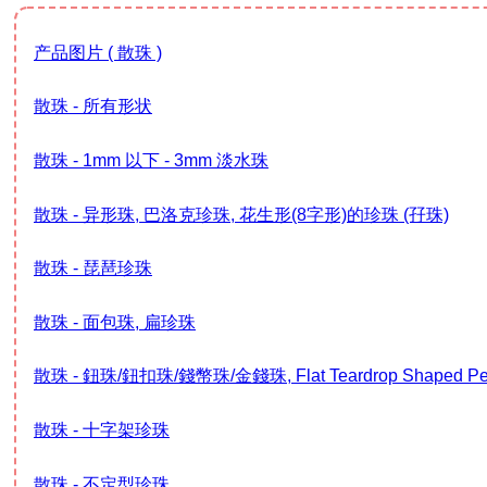
产品图片 ( 散珠 )
散珠 - 所有形状
散珠 - 1mm 以下 - 3mm 淡水珠
散珠 - 异形珠, 巴洛克珍珠, 花生形(8字形)的珍珠 (孖珠)
散珠 - 琵琶珍珠
散珠 - 面包珠, 扁珍珠
散珠 - 鈕珠/鈕扣珠/錢幣珠/金錢珠, Flat Teardrop Shaped Pearl
散珠 - 十字架珍珠
散珠 - 不定型珍珠