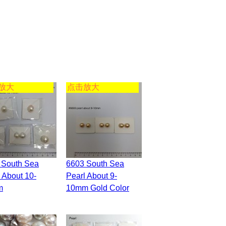
放大
点击放大
6603 South Sea
 About 10-
Pearl About 9-
m
10mm Gold Color