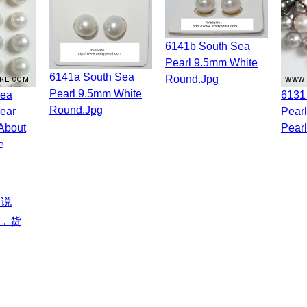
6141b South Sea
Pearl 9.5mm White
6141a South Sea
Round.jpg
Pearl 9.5mm White
6131 South Sea
Round.jpg
Near
Pear
About
Pearl
e
，货