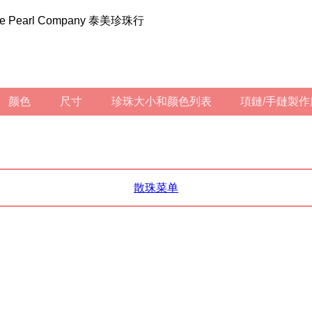
ilee Pearl Company 泰美珍珠行
颜色
尺寸
珍珠大小和颜色列表
項鏈/手鏈製
散珠菜单