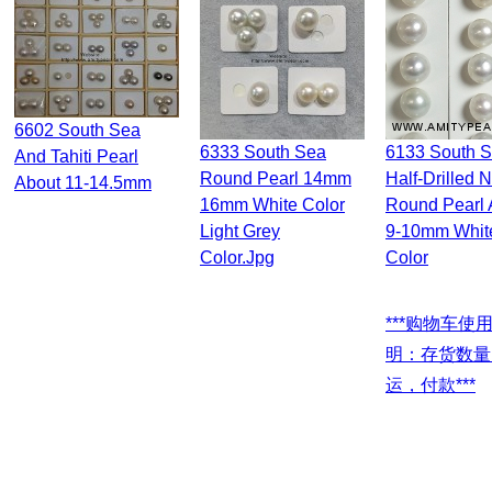
6602 South Sea
6333 South Sea
6133 South Sea
And Tahiti Pearl
Round Pearl 14mm
Half-Drilled 
About 11-14.5mm
16mm White Color
Round Pearl 
Light Grey
9-10mm Whit
Color.jpg
Color
***购物车使用说
明：存货数量
运，付款***