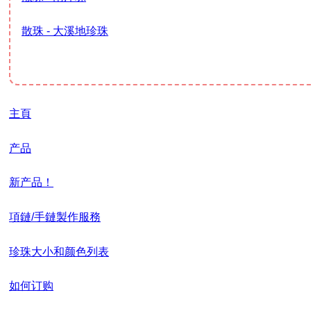
散珠 - 大溪地珍珠
主頁
产品
新产品！
項鏈/手鏈製作服務
珍珠大小和颜色列表
如何订购