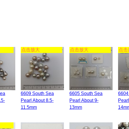
点击放大
点击放大
点击
6609 South Sea
6605 South Sea
6604 South Sea
.5-
Pearl About 8.5-
Pearl About 9-
Pearl
11.5mm
13mm
14m