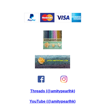
Threads (@amitypearlhk)
YouTube (@amitypearlhk)