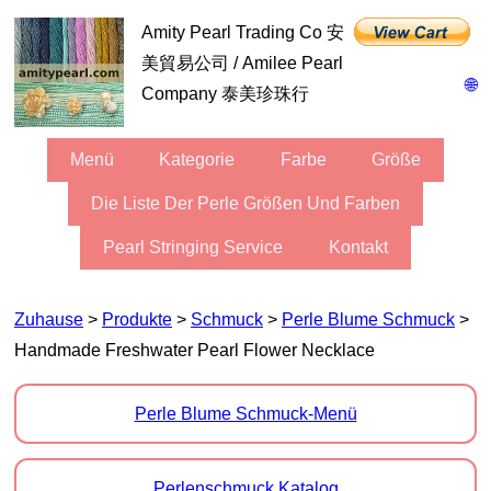
Amity Pearl Trading Co 安
美貿易公司 / Amilee Pearl
🌐
Company 泰美珍珠行
Menü
Kategorie
Farbe
Größe
Die Liste Der Perle Größen Und Farben
Pearl Stringing Service
Kontakt
Zuhause
>
Produkte
>
Schmuck
>
Perle Blume Schmuck
>
Handmade Freshwater Pearl Flower Necklace
Perle Blume Schmuck-Menü
Perlenschmuck Katalog