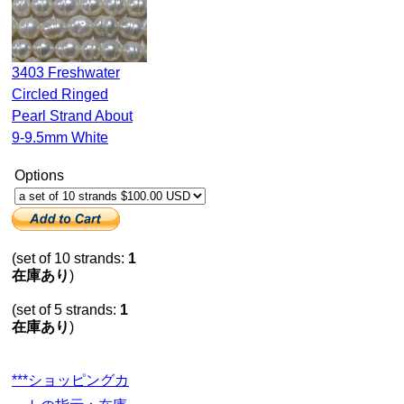
3403 Freshwater
Circled Ringed
Pearl Strand About
9-9.5mm White
Options
(set of 10 strands:
1
在庫あり
)
(set of 5 strands:
1
在庫あり
)
***ショッピングカ