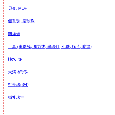
贝壳, MOP
侧孔珠, 扁珍珠
南洋珠
工具 (串珠线, 弹力线, 串珠针, 小珠, 筛片, 胶绳)
Howlite
大溪地珍珠
打头珠(3/4)
婚礼珠宝