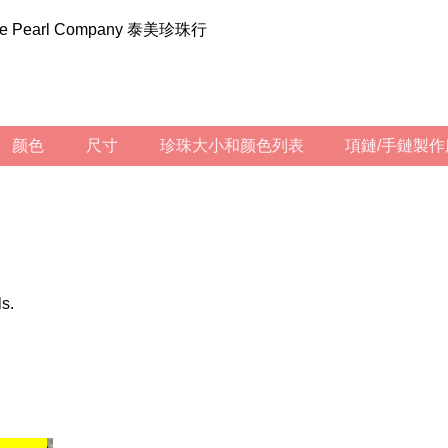
ilee Pearl Company 泰美珍珠行
颜色
尺寸
珍珠大小和颜色列表
項鏈/手鏈製
ls.