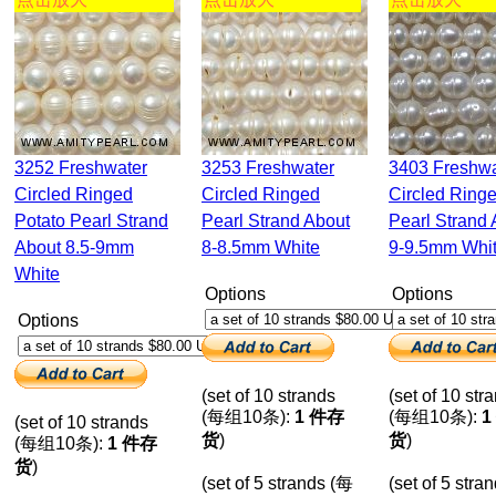
3252 Freshwater
3253 Freshwater
3403 Freshwater
Circled Ringed
Circled Ringed
Circled Ring
Potato Pearl Strand
Pearl Strand About
Pearl Strand 
About 8.5-9mm
8-8.5mm White
9-9.5mm Whi
White
Options
Options
Options
(set of 10 strands
(set of 10 str
(每组10条):
1 件存
(每组10条):
1
(set of 10 strands
货
)
货
)
(每组10条):
1 件存
货
)
(set of 5 strands (每
(set of 5 stra