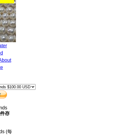
ed
About
te
ands
 件存
nds (每