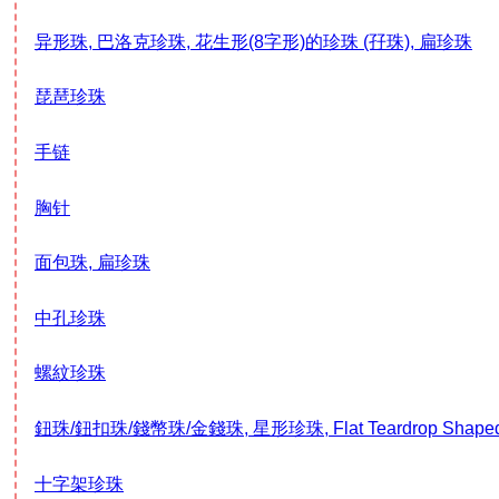
异形珠, 巴洛克珍珠, 花生形(8字形)的珍珠 (孖珠), 扁珍珠
琵琶珍珠
手链
胸针
面包珠, 扁珍珠
中孔珍珠
螺紋珍珠
鈕珠/鈕扣珠/錢幣珠/金錢珠, 星形珍珠, Flat Teardrop Shaped Pea
十字架珍珠