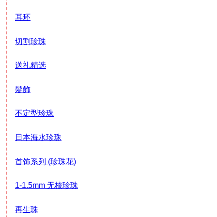
耳环
切割珍珠
送礼精选
髮飾
不定型珍珠
日本海水珍珠
首饰系列 (珍珠花)
1-1.5mm 无核珍珠
再生珠