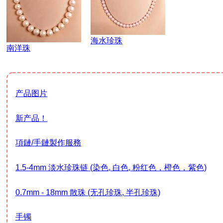
海水珍珠
南洋珠
产品图片
新产品！
項鏈/手鏈製作服務
1.5-4mm 淡水珍珠链 (染色, 白色, 粉红色，橙色，紫色)
0.7mm - 18mm 散珠 (无孔珍珠, 半孔珍珠)
手镯