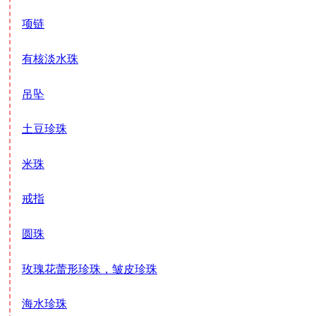
项链
有核淡水珠
吊坠
土豆珍珠
米珠
戒指
圆珠
玫瑰花蕾形珍珠，皱皮珍珠
海水珍珠