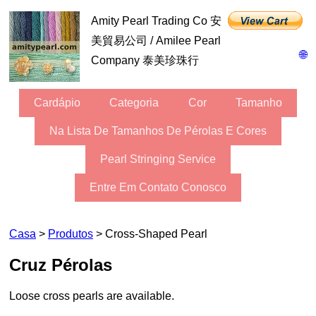
Amity Pearl Trading Co 安
美貿易公司 / Amilee Pearl
🌐
Company 泰美珍珠行
Cardápio
Categoria
Cor
Tamanho
Na Lista De Tamanhos De Pérolas E Cores
Pearl Stringing Service
Entre Em Contato Conosco
Casa
>
Produtos
> Cross-Shaped Pearl
Cruz Pérolas
Loose cross pearls are available.