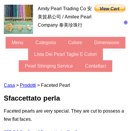
Amity Pearl Trading Co 安
美貿易公司 / Amilee Pearl
🌐
Company 泰美珍珠行
Menu
Categoria
Colore
Dimensione
Lista Dei Pearl Taglie E Colori
Pearl Stringing Service
Contattaci
Casa
>
Prodotti
> Faceted Pearl
sfaccettato perla
Faceted pearls are very special. They are cut to possess a
few flat faces.