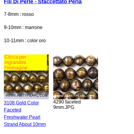
Fili Di Perle - Sfaccettato Perla
7-8mm : rosso
9-10mm : marrone
10-11mm : color oro
Clicca per
ingrandire
l'immagine
4290 faceted
3108 Gold Color
9mm.JPG
Faceted
Freshwater Pearl
Strand About 10mm