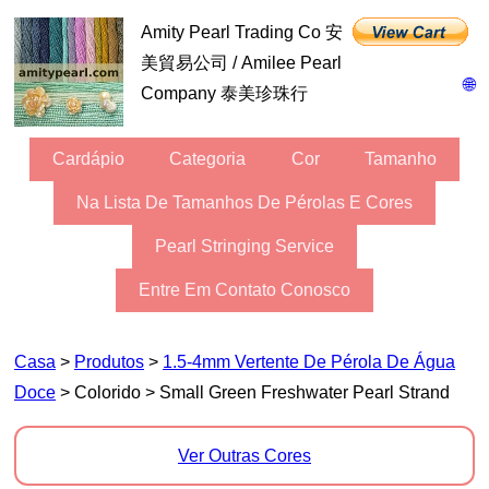
Amity Pearl Trading Co 安
美貿易公司 / Amilee Pearl
🌐
Company 泰美珍珠行
Cardápio
Categoria
Cor
Tamanho
Na Lista De Tamanhos De Pérolas E Cores
Pearl Stringing Service
Entre Em Contato Conosco
Casa
>
Produtos
>
1.5-4mm Vertente De Pérola De Água
Doce
> Colorido > Small Green Freshwater Pearl Strand
Ver Outras Cores