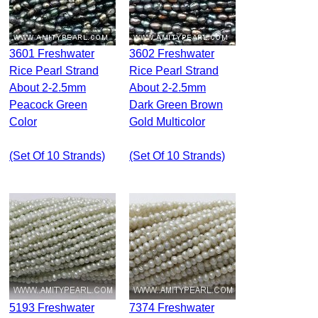
3601 Freshwater
3602 Freshwater
Rice Pearl Strand
Rice Pearl Strand
About 2-2.5mm
About 2-2.5mm
Peacock Green
Dark Green Brown
Color
Gold Multicolor
(set Of 10 Strands)
(set Of 10 Strands)
5193 Freshwater
7374 Freshwater