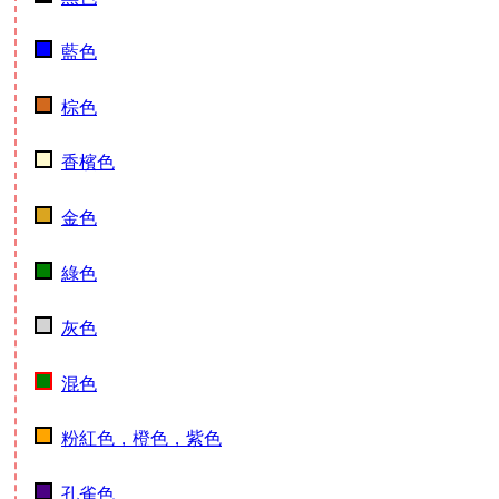
藍色
棕色
香檳色
金色
綠色
灰色
混色
粉紅色，橙色，紫色
孔雀色