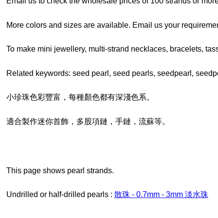
Email us to check the wholesale prices of 100 strands or more
More colors and sizes are available. Email us your requiremen
To make mini jewellery, multi-strand necklaces, bracelets, tass
Related keywords: seed pearl, seed pearls, seedpearl, seedp
小珍珠色彩豐富，每種顏色都有深淺色系。
適合製作迷你首飾，多股項鏈，手鏈，流蘇等。
This page shows pearl strands.
Undrilled or half-drilled pearls :
散珠 - 0.7mm - 3mm 淡水珠