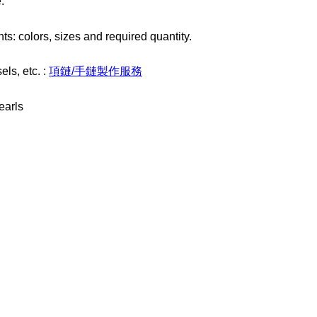
.
ts: colors, sizes and required quantity.
els, etc. :
項鏈/手鏈製作服務
earls