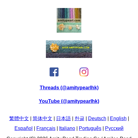
Threads (@amitypearlhk)
YouTube (@amitypearlhk)
繁體中文
|
简体中文
|
日本語
|
한글
|
Deutsch
|
English
|
Español
|
Français
|
Italiano
|
Português
|
Pусский