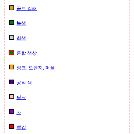
골드 컬러
녹색
회색
혼합 색상
핑크, 오렌지, 퍼플
공작 색
핑크
자
빨강