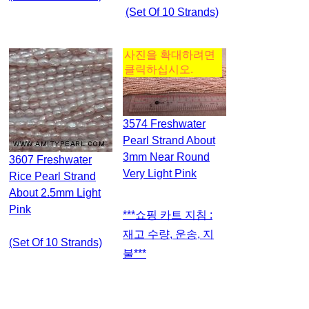
(set Of 10 Strands)
사진을 확대하려면
클릭하십시오.
3574 Freshwater
Pearl Strand About
3mm Near Round
3607 Freshwater
Very Light Pink
Rice Pearl Strand
About 2.5mm Light
Pink
***쇼핑 카트 지침 :
재고 수량, 운송, 지
(set Of 10 Strands)
불***