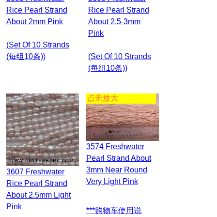
Rice Pearl Strand
Rice Pearl Strand
About 2mm Pink
About 2.5-3mm
Pink
(set Of 10 Strands
(每组10条))
(set Of 10 Strands
(每组10条))
点击放大
3574 Freshwater
Pearl Strand About
3mm Near Round
3607 Freshwater
Very Light Pink
Rice Pearl Strand
About 2.5mm Light
Pink
***购物车使用说