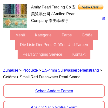
Amity Pearl Trading Co 安
美貿易公司 / Amilee Pearl
🌐
Company 泰美珍珠行
Menü
Kategorie
Farbe
Größe
Die Liste Der Perle Größen Und Farben
Pearl Stringing Service
Kontakt
Zuhause
>
Produkte
>
1.5-4mm Süßwasserperlenstrang
>
Gefärbt > Small Red Freshwater Pearl Strand
Sehen Andere Farben
Ansicht Nach Größe / Form