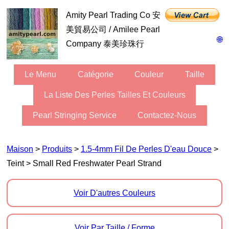
Amity Pearl Trading Co 安
美貿易公司 / Amilee Pearl
🌐
Company 泰美珍珠行
Le Menu
Catégorie
Couleur
Taille
La Liste Des Perles Tailles Et Couleurs
Pearl Stringing Service
Contactez-Nous
Maison
>
Produits
>
1.5-4mm Fil De Perles D'eau Douce
>
Teint > Small Red Freshwater Pearl Strand
Voir D'autres Couleurs
Voir Par Taille / Forme