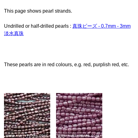
This page shows pearl strands.
Undrilled or half-drilled pearls :
真珠ビーズ - 0.7mm - 3mm
淡水真珠
These pearls are in red colours, e.g. red, purplish red, etc.