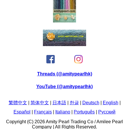
Threads (@amitypearlhk)
YouTube (@amitypearlhk)
繁體中文
|
简体中文
|
日本語
|
한글
|
Deutsch
|
English
|
Español
|
Français
|
Italiano
|
Português
|
Pусский
Copyright (C) 2026 Amity Pearl Trading Co / Amilee Pearl
Company | All Rights Reserved.