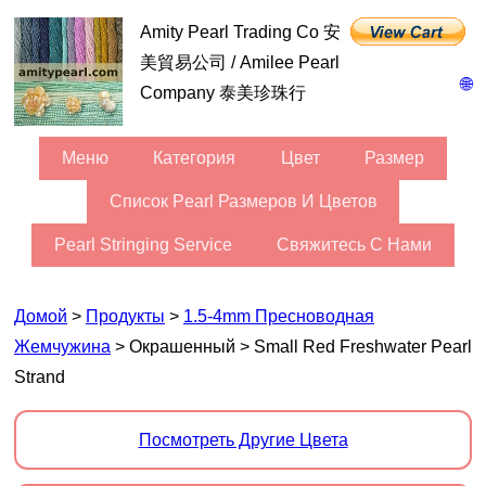
Amity Pearl Trading Co 安
美貿易公司 / Amilee Pearl
🌐
Company 泰美珍珠行
Меню
Категория
Цвет
Размер
Список Pearl Размеров И Цветов
Pearl Stringing Service
Свяжитесь С Нами
Домой
>
Продукты
>
1.5-4mm Пресноводная
Жемчужина
> Окрашенный > Small Red Freshwater Pearl
Strand
Посмотреть Другие Цвета