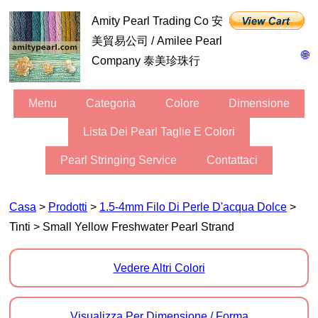
Amity Pearl Trading Co 安
美貿易公司 / Amilee Pearl
🌐
Company 泰美珍珠行
Menu
Categoria
Colore
Dimensione
Lista Dei Pearl Taglie E Colori
Pearl Stringing Service
Contattaci
Casa
>
Prodotti
>
1.5-4mm Filo Di Perle D'acqua Dolce
>
Tinti > Small Yellow Freshwater Pearl Strand
Vedere Altri Colori
Visualizza Per Dimensione / Forma