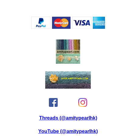
Threads (@amitypearlhk)
YouTube (@amitypearlhk)