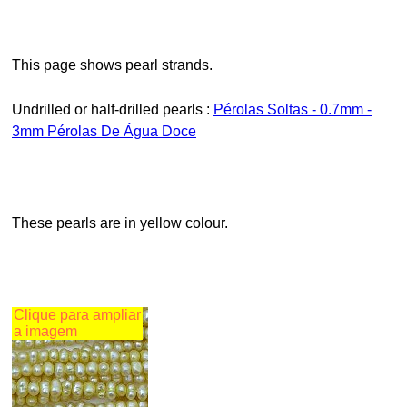
This page shows pearl strands.
Undrilled or half-drilled pearls :
Pérolas Soltas - 0.7mm -
3mm Pérolas De Água Doce
These pearls are in yellow colour.
Clique para ampliar
a imagem