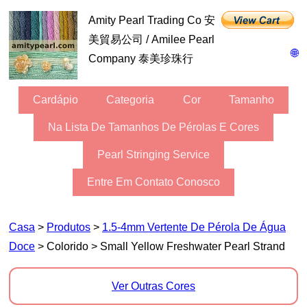
Amity Pearl Trading Co 安
美貿易公司 / Amilee Pearl
🌐
Company 泰美珍珠行
Cardápio
Categoria
Cor
Tamanho
Na Lista De Tamanhos De Pérolas E Cores
Pearl Stringing Service
Entre Em Contato Conosco
Casa
>
Produtos
>
1.5-4mm Vertente De Pérola De Água
Doce
> Colorido > Small Yellow Freshwater Pearl Strand
Ver Outras Cores