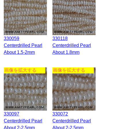
330059
330118
Centerdrilled Pearl
Centerdrilled Pearl
About 1.5-2mm
About 1.8mm
画像を拡大する
画像を拡大する
330097
330072
Centerdrilled Pearl
Centerdrilled Pearl
About 2-2.5mm
About 2-2.5mm