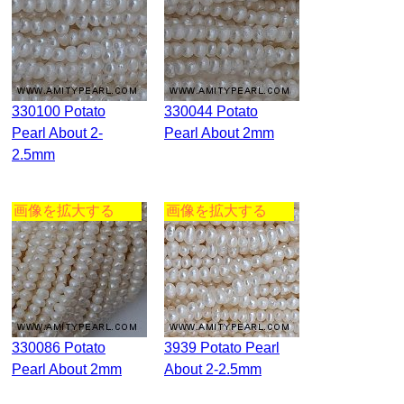
330100 Potato
330044 Potato
Pearl About 2-
Pearl About 2mm
2.5mm
画像を拡大する
画像を拡大する
330086 Potato
3939 Potato Pearl
Pearl About 2mm
About 2-2.5mm