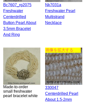
Bc7607_rg2075
Nk7031a
Freshwater
Freshwater Pearl
Centerdrilled
Multistrand
Button Pearl About
Necklace
3.5mm Bracelet
And Ring
画像を拡大する
Made-to-order
330047
small freshwater
Centerdrilled Pearl
pearl bracelet white
About 1.5-2mm