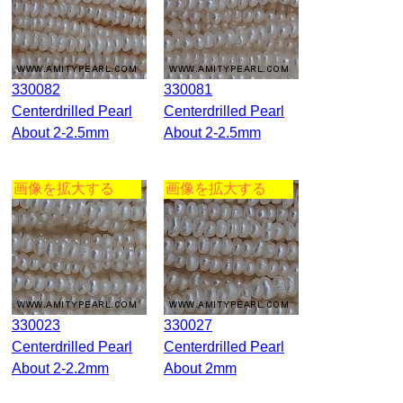
330082
330081
Centerdrilled Pearl
Centerdrilled Pearl
About 2-2.5mm
About 2-2.5mm
画像を拡大する
画像を拡大する
330023
330027
Centerdrilled Pearl
Centerdrilled Pearl
About 2-2.2mm
About 2mm