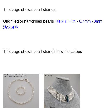
This page shows pearl strands.
Undrilled or half-drilled pearls :
真珠ビーズ - 0.7mm - 3mm
淡水真珠
This page shows pearl strands in white colour.