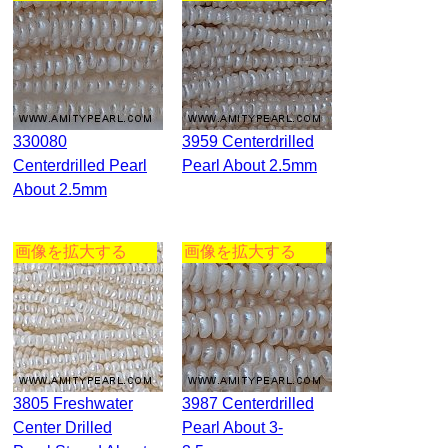
330080
3959 Centerdrilled
Centerdrilled Pearl
Pearl About 2.5mm
About 2.5mm
画像を拡大する
画像を拡大する
3805 Freshwater
3987 Centerdrilled
Center Drilled
Pearl About 3-