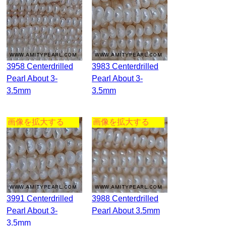
3958 Centerdrilled
3983 Centerdrilled
Pearl About 3-
Pearl About 3-
3.5mm
3.5mm
画像を拡大する
画像を拡大する
3991 Centerdrilled
3988 Centerdrilled
Pearl About 3-
Pearl About 3.5mm
3.5mm