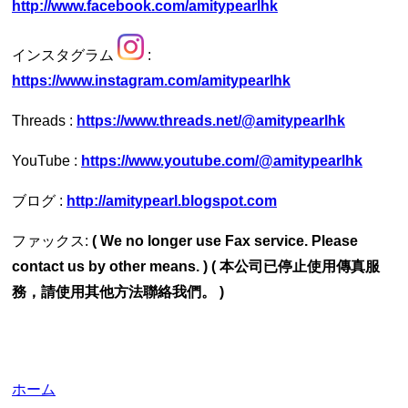
http://www.facebook.com/amitypearlhk
インスタグラム
:
https://www.instagram.com/amitypearlhk
threads
:
https://www.threads.net/@amitypearlhk
YouTube :
https://www.youtube.com/@amitypearlhk
ブログ :
http://amitypearl.blogspot.com
ファックス:
( We no longer use Fax service. Please
contact us by other means. ) ( 本公司已停止使用傳真服
務，請使用其他方法聯絡我們。 )
ホーム