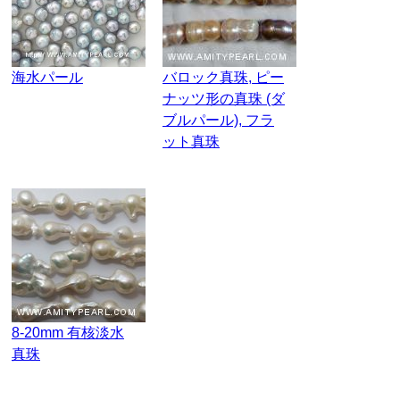
海水パール
バロック真珠, ピー
ナッツ形の真珠 (ダ
ブルパール), フラ
ット真珠
8-20mm 有核淡水
真珠