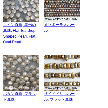
コイン真珠, 星形の
メソポーラスパー
真珠, Flat Teardrop
ル
Shaped Pearl, Flat
Oval Pearl
ボタン真珠, フラッ
サイドドリルパー
ト真珠
ル, フラット真珠