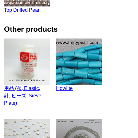
Top Drilled Pearl
other products
用品 (糸, Elastic,
Howlite
針, ビーズ, Sieve
Plate)