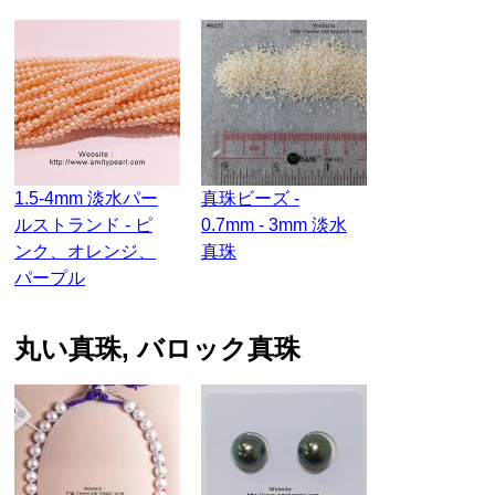
1.5-4mm 淡水パー
真珠ビーズ -
ルストランド - ピ
0.7mm - 3mm 淡水
ンク、オレンジ、
真珠
パープル
丸い真珠, バロック真珠