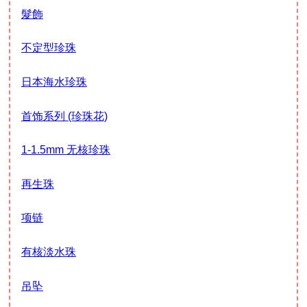
髮飾
不定型珍珠
日本海水珍珠
首饰系列 (珍珠花)
1-1.5mm 无核珍珠
再生珠
项链
有核淡水珠
吊坠