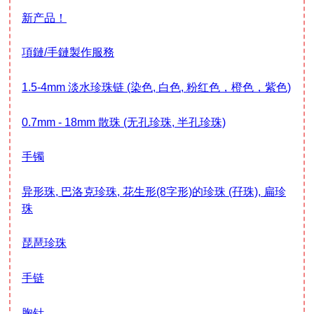
新产品！
項鏈/手鏈製作服務
1.5-4mm 淡水珍珠链 (染色, 白色, 粉红色，橙色，紫色)
0.7mm - 18mm 散珠 (无孔珍珠, 半孔珍珠)
手镯
异形珠, 巴洛克珍珠, 花生形(8字形)的珍珠 (孖珠), 扁珍
珠
琵琶珍珠
手链
胸针