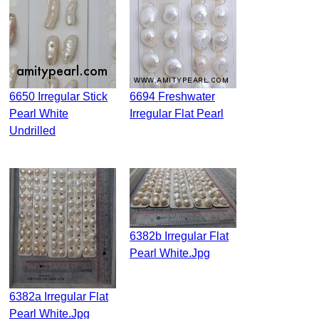
6650 Irregular Stick
6694 Freshwater
Pearl White
Irregular Flat Pearl
Undrilled
6382b Irregular Flat
Pearl White.jpg
6382a Irregular Flat
Pearl White.jpg