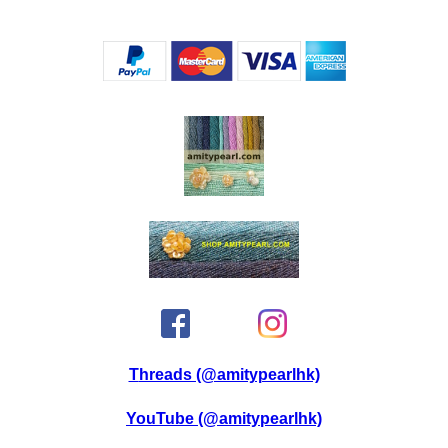
Threads (@amitypearlhk)
YouTube (@amitypearlhk)