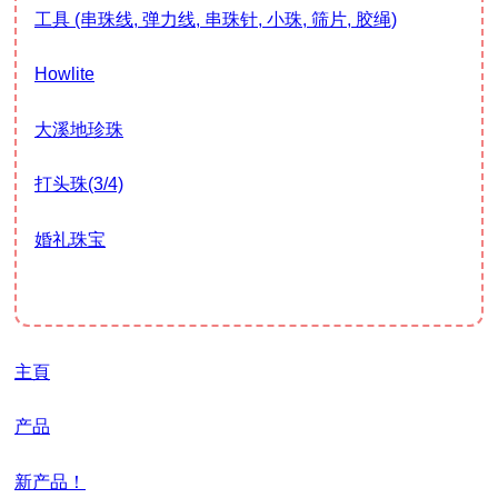
工具 (串珠线, 弹力线, 串珠针, 小珠, 筛片, 胶绳)
Howlite
大溪地珍珠
打头珠(3/4)
婚礼珠宝
主頁
产品
新产品！