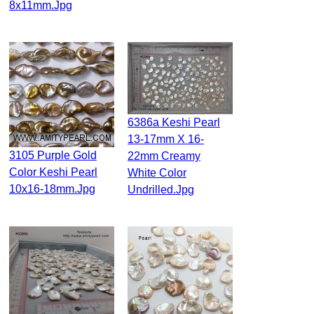
8x11mm.jpg
6386a Keshi Pearl
13-17mm X 16-
3105 Purple Gold
22mm Creamy
Color Keshi Pearl
White Color
10x16-18mm.jpg
Undrilled.jpg