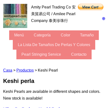
Amity Pearl Trading Co 安
美貿易公司 / Amilee Pearl
🌐
Company 泰美珍珠行
Menú
Categoría
Color
Tamaño
La Lista De Tamaños De Perlas Y Colores
Pearl Stringing Service
Contacto
Casa
>
Productos
> Keshi Pearl
Keshi perla
Keshi Pearls are available in different shapes and colors.
New stock is available!