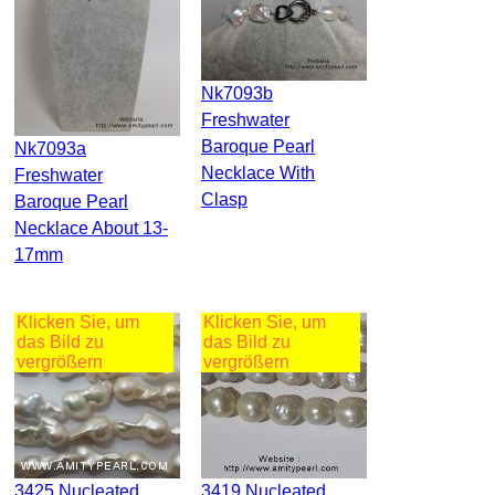
Nk7093b
Freshwater
Baroque Pearl
Nk7093a
Necklace With
Freshwater
Clasp
Baroque Pearl
Necklace About 13-
17mm
Klicken Sie, um
Klicken Sie, um
das Bild zu
das Bild zu
vergrößern
vergrößern
3425 Nucleated
3419 Nucleated