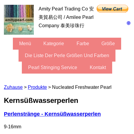
Amity Pearl Trading Co 安
美貿易公司 / Amilee Pearl
🌐
Company 泰美珍珠行
Menü
Kategorie
Farbe
Größe
Die Liste Der Perle Größen Und Farben
Pearl Stringing Service
Kontakt
Zuhause
>
Produkte
> Nucleated Freshwater Pearl
Kernsüßwasserperlen
Perlenstränge - Kernsüßwasserperlen
9-16mm