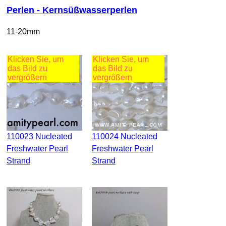
Perlen - Kernsüßwasserperlen
11-20mm
Klicken Sie, um
Klicken Sie, um
das Bild zu
das Bild zu
vergrößern
vergrößern
110023 Nucleated
110024 Nucleated
Freshwater Pearl
Freshwater Pearl
Strand
Strand