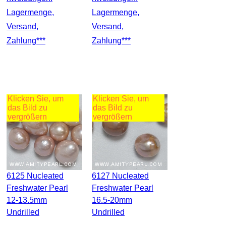
Lagermenge,
Lagermenge,
Versand,
Versand,
Zahlung***
Zahlung***
Klicken Sie, um
Klicken Sie, um
das Bild zu
das Bild zu
vergrößern
vergrößern
6125 Nucleated
6127 Nucleated
Freshwater Pearl
Freshwater Pearl
12-13.5mm
16.5-20mm
Undrilled
Undrilled