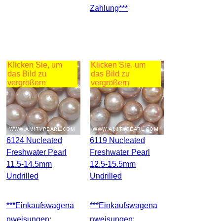
Zahlung***
Klicken Sie, um
Klicken Sie, um
das Bild zu
das Bild zu
vergrößern
vergrößern
6124 Nucleated
6119 Nucleated
Freshwater Pearl
Freshwater Pearl
11.5-14.5mm
12.5-15.5mm
Undrilled
Undrilled
***Einkaufswagena
***Einkaufswagena
Nweisungen:
Nweisungen: