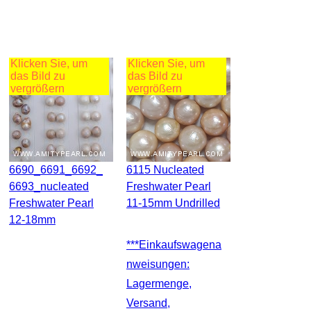
Klicken Sie, um
Klicken Sie, um
das Bild zu
das Bild zu
vergrößern
vergrößern
6690_6691_6692_
6115 Nucleated
6693_nucleated
Freshwater Pearl
Freshwater Pearl
11-15mm Undrilled
12-18mm
***Einkaufswagena
Nweisungen:
Lagermenge,
Versand,