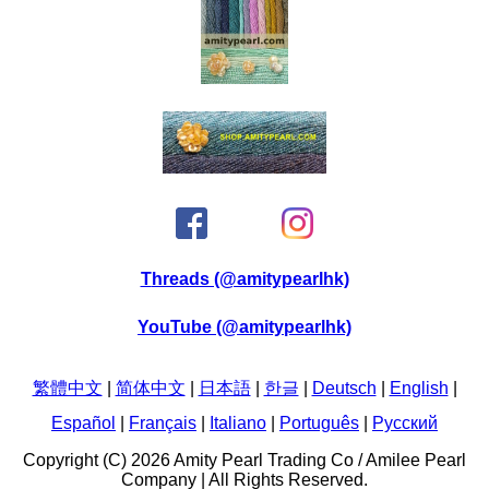
Threads (@amitypearlhk)
YouTube (@amitypearlhk)
繁體中文
|
简体中文
|
日本語
|
한글
|
Deutsch
|
English
|
Español
|
Français
|
Italiano
|
Português
|
Pусский
Copyright (C) 2026 Amity Pearl Trading Co / Amilee Pearl
Company | All Rights Reserved.