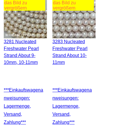
das Bild zu
das Bild zu
vergrößern
vergrößern
3281 Nucleated
3283 Nucleated
Freshwater Pearl
Freshwater Pearl
Strand About 9-
Strand About 10-
10mm, 10-11mm
11mm
***Einkaufswagena
***Einkaufswagena
Nweisungen:
Nweisungen:
Lagermenge,
Lagermenge,
Versand,
Versand,
Zahlung***
Zahlung***