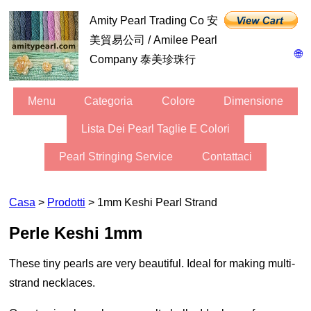
Amity Pearl Trading Co 安
美貿易公司 / Amilee Pearl
🌐
Company 泰美珍珠行
Menu
Categoria
Colore
Dimensione
Lista Dei Pearl Taglie E Colori
Pearl Stringing Service
Contattaci
Casa
>
Prodotti
> 1mm Keshi Pearl Strand
Perle Keshi 1mm
These tiny pearls are very beautiful. Ideal for making multi-
strand necklaces.