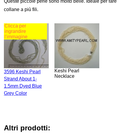
Queste piccole perle sono molto belle. Ideale per fare
collane a più fili.
Clicca per
ingrandire
l'immagine
Keshi Pearl
3596 Keshi Pearl
Necklace
Strand About 1-
1.5mm Dyed Blue
Grey Color
altri prodotti: