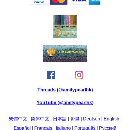
Threads (@amitypearlhk)
YouTube (@amitypearlhk)
繁體中文
|
简体中文
|
日本語
|
한글
|
Deutsch
|
English
|
Español
|
Français
|
Italiano
|
Português
|
Pусский