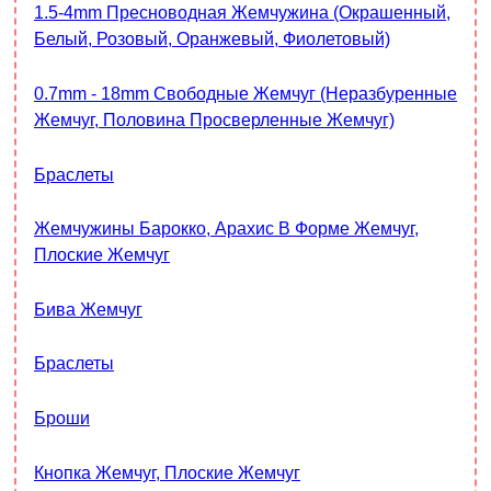
1.5-4mm Пресноводная Жемчужина (окрашенный,
Белый, Розовый, Оранжевый, Фиолетовый)
0.7mm - 18mm Свободные Жемчуг (неразбуренные
Жемчуг, Половина Просверленные Жемчуг)
Браслеты
Жемчужины Барокко, Арахис В Форме Жемчуг,
Плоские Жемчуг
Бива Жемчуг
Браслеты
Броши
Кнопка Жемчуг, Плоские Жемчуг