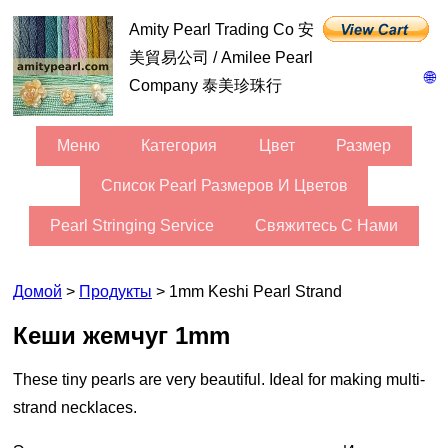
Amity Pearl Trading Co 安
美貿易公司 / Amilee Pearl
🌐
Company 泰美珍珠行
Меню
Категория
Цвет
Размер
Список Pearl Размеров И Цветов
Pearl Stringing Service
Свяжитесь С Нами
Домой
>
Продукты
> 1mm Keshi Pearl Strand
Кеши жемчуг 1mm
These tiny pearls are very beautiful. Ideal for making multi-
strand necklaces.