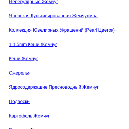
Нерегулярные Жемчуг
Японская Культивированная Жемчужина
Коллекция Ювелирных Украшений (Pearl Цветок)
1-1.5mm Кеши Жемчуг
Кеши Жемчуг
Ожерелья
Ядросодержащие Пресноводный Жемчуг
Подвески
Картофель Жемчуг