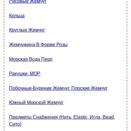
Рисовые Жемчуг
Кольца
Круглые Жемчуг
Жемчужина В Форме Розы
Морская Вода Перл
Ракушки, MOP
Побочные-Бурение Жемчуг, Плоские Жемчуг
Южный Морской Жемчуг
Предметы Снабжения (нить, Elastic, Игла, Bead,
Сито)