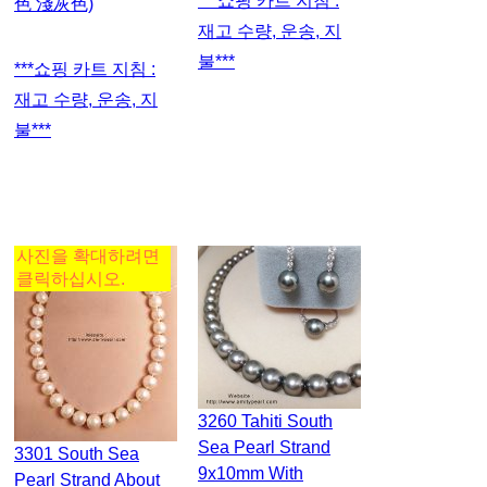
***쇼핑 카트 지침 :
色 淺灰色)
재고 수량, 운송, 지
불***
***쇼핑 카트 지침 :
재고 수량, 운송, 지
불***
사진을 확대하려면
클릭하십시오.
3260 Tahiti South
Sea Pearl Strand
3301 South Sea
9x10mm With
Pearl Strand About